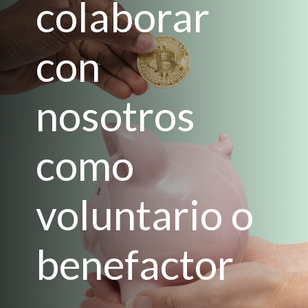
colaborar
con
nosotros
como
voluntario o
benefactor